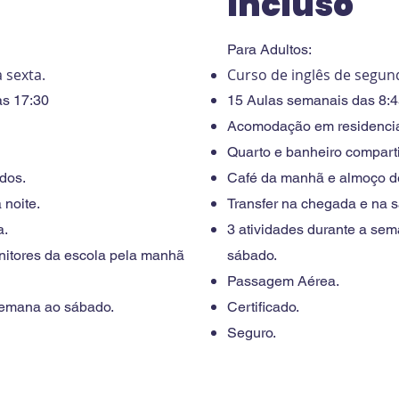
Incluso
Para Adultos:
 sexta.
Curso de inglês de segund
às 17:30
15 Aulas semanais das 8:4
Acomodação em residencia
Quarto e banheiro compart
dos.
Café da manhã e almoço d
 noite.
Transfer na chegada e na s
a.
3 atividades durante a sem
nitores da escola pela manhã
sábado.
Passagem Aérea.
 semana ao sábado.
Certificado.
Seguro.