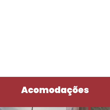
istos, vacina e documentação. Aproveite essa oportunidade ún
dição da Cultura Inglesa! 🌍✈
Acomodações