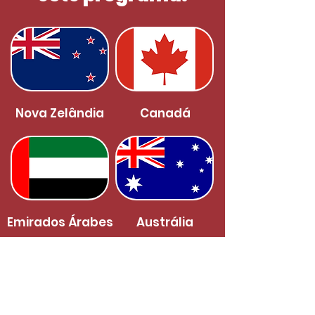
Nova Zelândia
Canadá
Emirados Árabes
Austrália